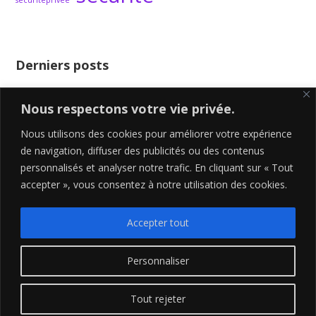
Derniers posts
Un patron bien dynamique
Nous respectons votre vie privée.
Happy New Year 2024
Créer ou se lancer sans réseau sociaux ?
Nous utilisons des cookies pour améliorer votre expérience
Les 4 erreurs majeurs des grands
de navigation, diffuser des publicités ou des contenus
personnalisés et analyser notre trafic. En cliquant sur « Tout
Pourquoi devenir son propre Boss ?
accepter », vous consentez à notre utilisation des cookies.
Accepter tout
MENTIONS LÉGALES
Personnaliser
© 2026 . Bento theme by Satori
Tout rejeter