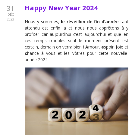
Happy New Year 2024
31
DÉC
2023
Nous y sommes,
le réveillon de fin d’année
tant
attendu est enfin la et nous nous apprêtons à y
profiter car aujourd’hui c’est aujourd’hui et que en
ces temps troubles seul le moment présent est
certain, demain on verra bien !
A
mour,
e
spoir,
j
oie et
c
hance à vous et les vôtres pour cette nouvelle
année 2024.