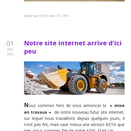
Publié par
CEOPI
dans
PC-OPS
Notre site internet arrive d’ici
01
peu
DÉC
2023
N
ous sommes fiers de vous annoncer la
« mise
en travaux »
de notre nouveau futur site internet,
sur lequel nous travaillons depuis quelques jours, il
n’est pas fini, mais vaut mieux une version BETA que
rien, nous sommes fier de notre ADN Start-Up.