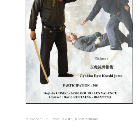
Publié par
CEOPI
dans
PC-OPS
,
0 commentaire