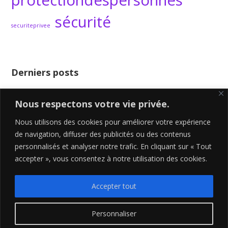
protectiondespersonnes
sécurité
securiteprivee
Derniers posts
Un patron bien dynamique
Nous respectons votre vie privée.
Happy New Year 2024
Créer ou se lancer sans réseau sociaux ?
Nous utilisons des cookies pour améliorer votre expérience
de navigation, diffuser des publicités ou des contenus
Les 4 erreurs majeurs des grands
personnalisés et analyser notre trafic. En cliquant sur « Tout
Pourquoi devenir son propre Boss ?
accepter », vous consentez à notre utilisation des cookies.
Accepter tout
MENTIONS LÉGALES
Personnaliser